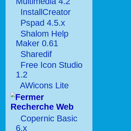
Multimédia 4.2
InstallCreator
Pspad 4.5.x
Shalom Help
Maker 0.61
Sharedif
Free Icon Studio
1.2
AWicons Lite
Recherche Web
Copernic Basic
6.x