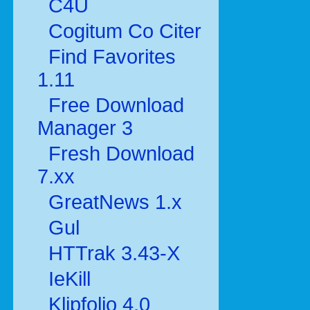
C4U
Cogitum Co Citer
Find Favorites
1.11
Free Download
Manager 3
Fresh Download
7.xx
GreatNews 1.x
Gul
HTTrak 3.43-X
IeKill
Klipfolio 4.0