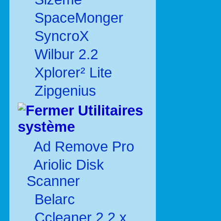
SpaceMonger
SyncroX
Wilbur 2.2
Xplorer² Lite
Zipgenius
Utilitaires
système
Ad Remove Pro
Ariolic Disk
Scanner
Belarc
Ccleaner 2.2.x