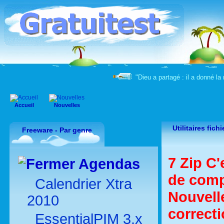
"Dieu a partagé : il a donné la 
Accueil
Nouvelles
Utilitaires fichi
Freeware - Par genre
7 Zip C
Agendas
de comp
Calendrier Xtra
Nouvell
2010
correcti
EssentialPIM 3.x