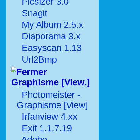
Picsizer 3.0
Snagit
My Album 2.5.x
Diaporama 3.x
Easyscan 1.13
Url2Bmp
Graphisme [View.]
Photomeister -
Graphisme [View]
Irfanview 4.xx
Exif 1.1.7.19
Adobe