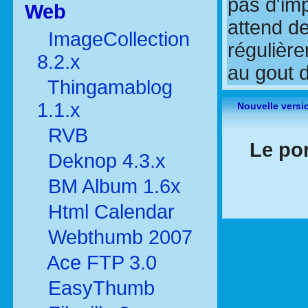
pas d'imp
Web
attend de
ImageCollection
régulière
8.2.x
au gout d
Thingamablog
1.1.x
Nouvelle versi
RVB
Le por
Deknop 4.3.x
BM Album 1.6x
Html Calendar
Webthumb 2007
Ace FTP 3.0
EasyThumb