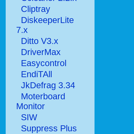
Cliptray
DiskeeperLite
7.x
Ditto V3.x
DriverMax
Easycontrol
EndiTAll
JkDefrag 3.34
Moterboard
Monitor
SIW
Suppress Plus