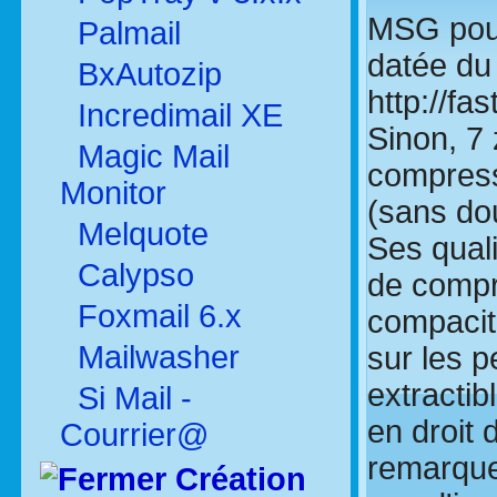
MSG pour 
Palmail
datée du 
BxAutozip
http://fa
Incredimail XE
Sinon, 7 
Magic Mail
compressi
Monitor
(sans dou
Melquote
Ses quali
Calypso
de compre
Foxmail 6.x
compacité
Mailwasher
sur les p
extractibl
Si Mail -
en droit 
Courrier@
remarque 
Création