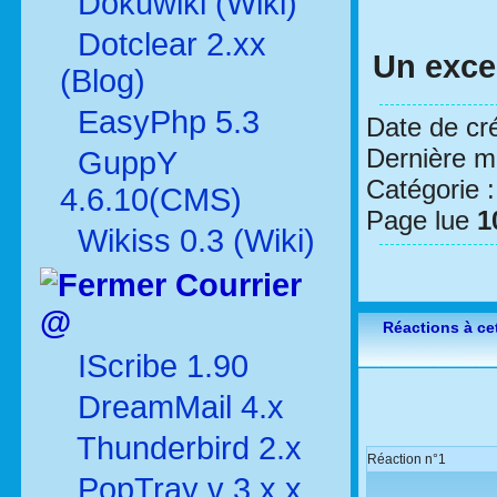
Dokuwiki (Wiki)
Dotclear 2.xx
Un excel
(Blog)
EasyPhp 5.3
Date de cr
Dernière mo
GuppY
Catégorie 
4.6.10(CMS)
Page lue
1
Wikiss 0.3 (Wiki)
Courrier
@
Réactions à cet
IScribe 1.90
DreamMail 4.x
Thunderbird 2.x
Réaction n°1
PopTray v 3.x.x