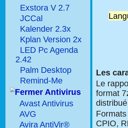
Exstora V 2.7
Langu
JCCal
Kalender 2.3x
Kplan Version 2x
LED Pc Agenda
2.42
Palm Desktop
Les cara
Remind-Me
Le rappo
Antivirus
format 7z
distribu
Avast Antivirus
Formats 
AVG
CPIO, R
Avira AntiVir®