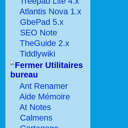
Treepad Lite 4.x
Atlantis Nova 1.x
GbePad 5.x
SEO Note
TheGuide 2.x
Tiddlywiki
Utilitaires
bureau
Ant Renamer
Aide Mémoire
At Notes
Calmens