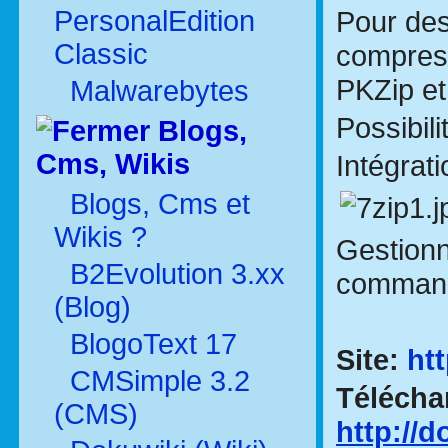
PersonalEdition
Pour des
Classic
compress
PKZip et
Malwarebytes
Possibili
Blogs,
Cms, Wikis
Intégrat
Blogs, Cms et
Wikis ?
Gestionn
B2Evolution 3.xx
commande
(Blog)
BlogoText 17
Site:
ht
CMSimple 3.2
Télécha
(CMS)
http://