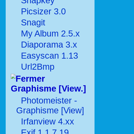
Snapkey
Picsizer 3.0
Snagit
My Album 2.5.x
Diaporama 3.x
Easyscan 1.13
Url2Bmp
Graphisme [View.]
Photomeister -
Graphisme [View]
Irfanview 4.xx
Exif 1.1.7.19