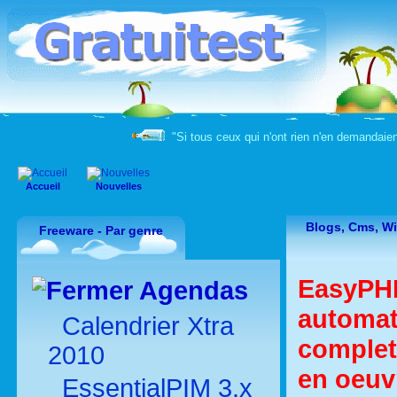
"Si tous ceux qui n'ont rien n'en demandaient
Accueil
Nouvelles
Blogs, Cms, Wi
Freeware - Par genre
EasyPHP
Agendas
automat
Calendrier Xtra
complet
2010
en oeuvr
EssentialPIM 3.x