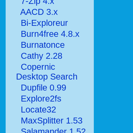
7-Zip 4.x
AACD 3.x
Bi-Exploreur
Burn4free 4.8.x
Burnatonce
Cathy 2.28
Copernic
Desktop Search
Dupfile 0.99
Explore2fs
Locate32
MaxSplitter 1.53
Salamander 1.52