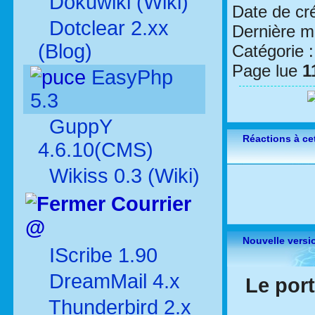
Dokuwiki (Wiki)
Date de cr
Dotclear 2.xx
Dernière mo
(Blog)
Catégorie 
Page lue
1
EasyPhp
5.3
GuppY
Réactions à cet
4.6.10(CMS)
Wikiss 0.3 (Wiki)
Courrier
@
Nouvelle versi
IScribe 1.90
DreamMail 4.x
Le port
Thunderbird 2.x