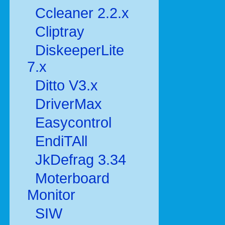
Ccleaner 2.2.x
Cliptray
DiskeeperLite
7.x
Ditto V3.x
DriverMax
Easycontrol
EndiTAll
JkDefrag 3.34
Moterboard
Monitor
SIW