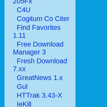
205Fx
C4U
Cogitum Co Citer
Find Favorites
1.11
Free Download
Manager 3
Fresh Download
7.xx
GreatNews 1.x
Gul
HTTrak 3.43-X
IeKill