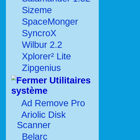
Sizeme
SpaceMonger
SyncroX
Wilbur 2.2
Xplorer² Lite
Zipgenius
Utilitaires
système
Ad Remove Pro
Ariolic Disk
Scanner
Belarc