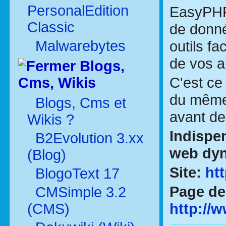
PersonalEdition
EasyPHP
Classic
de donn
Malwarebytes
outils fa
de vos a
Blogs,
C'est ce
Cms, Wikis
du même 
Blogs, Cms et
avant de 
Wikis ?
Indispen
B2Evolution 3.xx
web dyn
(Blog)
Site:
ht
BlogoText 17
Page de 
CMSimple 3.2
http://
(CMS)