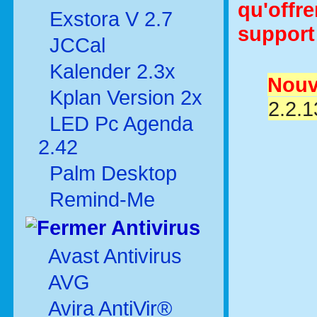
qu'offr
Exstora V 2.7
support
JCCal
Kalender 2.3x
Nouve
Kplan Version 2x
2.2.1
LED Pc Agenda
2.42
Palm Desktop
Remind-Me
Antivirus
Avast Antivirus
AVG
Avira AntiVir®