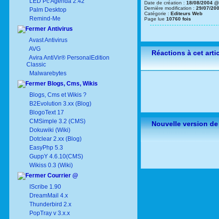
LED Pc Agenda 2.42
Date de création :
18/08/2004 @
Dernière modification :
29/07/20
Palm Desktop
Catégorie :
Editeurs Web
Remind-Me
Page lue
10760 fois
Antivirus
Avast Antivirus
AVG
Réactions à cet arti
Avira AntiVir® PersonalEdition
Classic
Malwarebytes
Blogs, Cms, Wikis
Blogs, Cms et Wikis ?
B2Evolution 3.xx (Blog)
BlogoText 17
CMSimple 3.2 (CMS)
Nouvelle version de
Dokuwiki (Wiki)
Dotclear 2.xx (Blog)
EasyPhp 5.3
GuppY 4.6.10(CMS)
Wikiss 0.3 (Wiki)
Courrier @
IScribe 1.90
DreamMail 4.x
Thunderbird 2.x
PopTray v 3.x.x