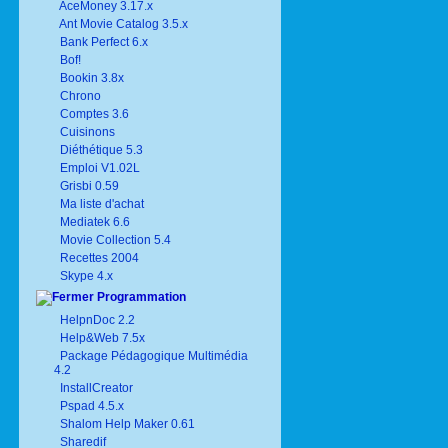
AceMoney 3.17.x
Ant Movie Catalog 3.5.x
Bank Perfect 6.x
Bof!
Bookin 3.8x
Chrono
Comptes 3.6
Cuisinons
Diéthétique 5.3
Emploi V1.02L
Grisbi 0.59
Ma liste d'achat
Mediatek 6.6
Movie Collection 5.4
Recettes 2004
Skype 4.x
Programmation
HelpnDoc 2.2
Help&Web 7.5x
Package Pédagogique Multimédia
4.2
InstallCreator
Pspad 4.5.x
Shalom Help Maker 0.61
Sharedif