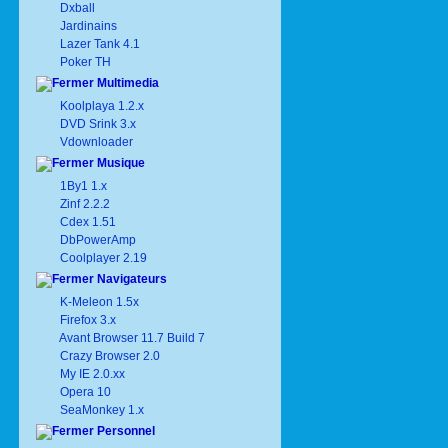
Dxball
Jardinains
Lazer Tank 4.1
Poker TH
Multimedia
Koolplaya 1.2.x
DVD Srink 3.x
Vdownloader
Musique
1By1 1.x
Zinf 2.2.2
Cdex 1.51
DbPowerAmp
Coolplayer 2.19
Navigateurs
K-Meleon 1.5x
Firefox 3.x
Avant Browser 11.7 Build 7
Crazy Browser 2.0
My IE 2.0.xx
Opera 10
SeaMonkey 1.x
Personnel