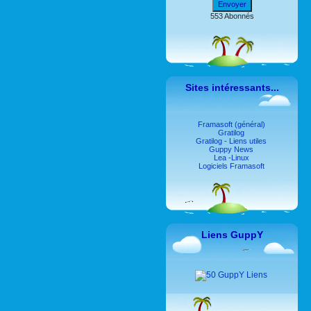
Envoyer
553 Abonnés
Sites intéressants...
Framasoft (général)
Gratilog
Gratilog - Liens utiles
Guppy News
Lea -Linux
Logiciels Framasoft
Liens GuppY