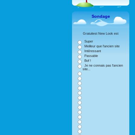
Sondage
Gratuitest New Look est
Super
Meilleur que l'ancien site
Intéressant
Passable
Bof !
Je ne connais pas l'ancien
site...