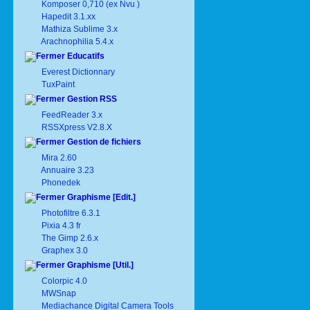
Komposer 0,710 (ex Nvu )
Hapedit 3.1.xx
Mathiza Sublime 3.x
Arachnophilia 5.4.x
Educatifs
Everest Dictionnary
TuxPaint
Gestion RSS
FeedReader 3.x
RSSXpress V2.8.X
Gestion de fichiers
Mira 2.60
Annuaire 3.23
Phonedek
Graphisme [Edit.]
Photofiltre 6.3.1
Pixia 4.3 fr
The Gimp 2.6.x
Graphex 3.0
Graphisme [Util.]
Colorpic 4.0
MWSnap
Mediachance Digital Camera Tools