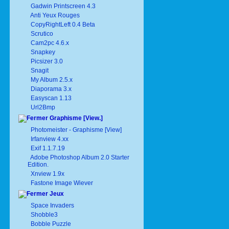
Gadwin Printscreen 4.3
Anti Yeux Rouges
CopyRightLeft 0.4 Beta
Scrutico
Cam2pc 4.6.x
Snapkey
Picsizer 3.0
Snagit
My Album 2.5.x
Diaporama 3.x
Easyscan 1.13
Url2Bmp
Graphisme [View.]
Photomeister - Graphisme [View]
Irfanview 4.xx
Exif 1.1.7.19
Adobe Photoshop Album 2.0 Starter
Edition.
Xnview 1.9x
Fastone Image Wiever
Jeux
Space Invaders
Shobble3
Bobble Puzzle