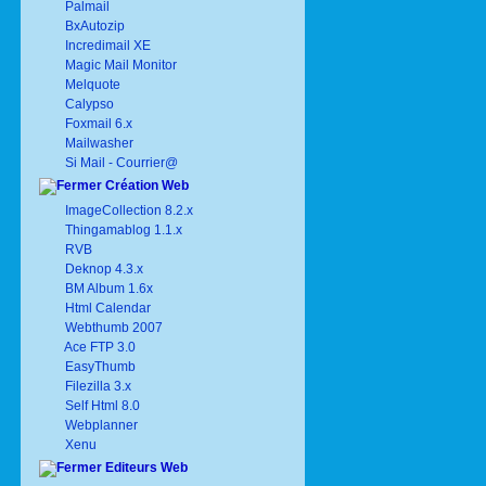
Palmail
BxAutozip
Incredimail XE
Magic Mail Monitor
Melquote
Calypso
Foxmail 6.x
Mailwasher
Si Mail - Courrier@
Création Web
ImageCollection 8.2.x
Thingamablog 1.1.x
RVB
Deknop 4.3.x
BM Album 1.6x
Html Calendar
Webthumb 2007
Ace FTP 3.0
EasyThumb
Filezilla 3.x
Self Html 8.0
Webplanner
Xenu
Editeurs Web