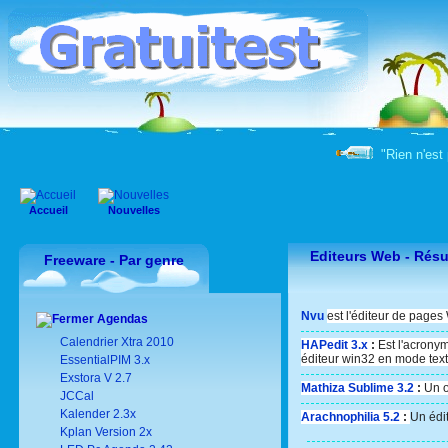
"Rien n'est 
Accueil
Nouvelles
Editeurs Web -
Résu
Freeware - Par genre
Nvu
est l'éditeur de page
Agendas
Calendrier Xtra 2010
HAPedit 3.x
:
Est l'acrony
éditeur win32 en mode text
EssentialPIM 3.x
Exstora V 2.7
Mathiza Sublime 3.2
:
Un o
JCCal
Kalender 2.3x
Arachnophilia 5.2
:
Un édi
Kplan Version 2x