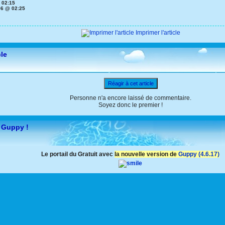
 02:15
06 @ 02:25
Imprimer l'article
cle
Réagir à cet article
Personne n'a encore laissé de commentaire.
Soyez donc le premier !
 Guppy !
Le portail du Gratuit avec
la nouvelle version de
Guppy (4.6.17)