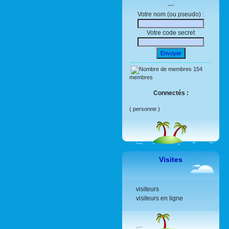
---
Votre nom (ou pseudo) :
Votre code secret
Envoyer
154
membres
Connectés :
( personne )
Visites
visiteurs
visiteurs en ligne