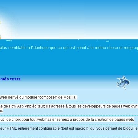
plus semblable à l'identique que ce qui est pareil à la même chose et récipr
més tests
s Web derivé du module "composer" de Mozilla .
me de Html Asp Php éditeur; il s'adresse à tous les développeurs de pages web dy
e.
util de choix pour tout webmaster sérieux à propos de la création de pages web.
teur HTML entièrement configurable (tout est macro !), qui vous permet de bidouille