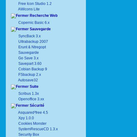
Free Icon Studio 1.2
AWicons Lite
Recherche Web
Copernic Basic 6.x
Sauvegarde
SyncBack 3.x
Ultrabackup 2007
Erunt & Ntregopt
Sauvegarde
Go Save 3.x
Savepart 3.60
Cobian Backup 9
FSbackup 2.x
Autosave32
Suite
Scribus 1.3x
Openoffice 3.xx
Sécurité
Asquared²free 4.5
Xpy 1.0.0
Cookies Monster
SystemRescueCD 1.3.x
Security Box