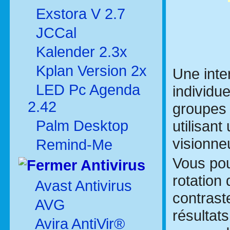
Exstora V 2.7
JCCal
Kalender 2.3x
Kplan Version 2x
Une inte
LED Pc Agenda
individu
2.42
groupes 
Palm Desktop
utilisant
visionne
Remind-Me
Vous po
Antivirus
rotation
Avast Antivirus
contraste
AVG
résultat
Avira AntiVir®