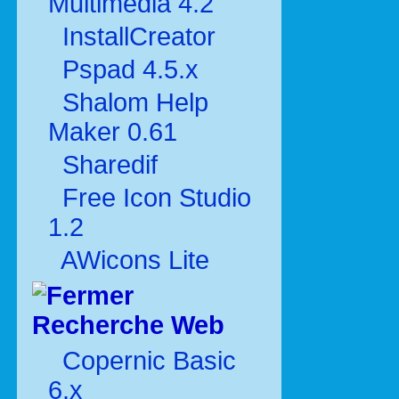
Multimédia 4.2
InstallCreator
Pspad 4.5.x
Shalom Help
Maker 0.61
Sharedif
Free Icon Studio
1.2
AWicons Lite
Recherche Web
Copernic Basic
6.x