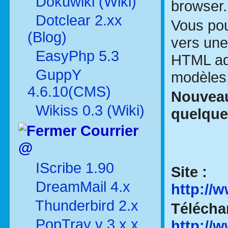
Dokuwiki (Wiki)
browser.
Dotclear 2.xx
Vous po
(Blog)
vers une
EasyPhp 5.3
HTML ada
GuppY
modèles
4.6.10(CMS)
Nouveau
Wikiss 0.3 (Wiki)
quelqu
Courrier
@
IScribe 1.90
Site :
DreamMail 4.x
http://
Thunderbird 2.x
Télécha
PopTray v 3.x.x
http://w