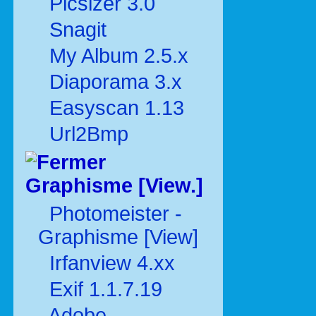
Picsizer 3.0
Snagit
My Album 2.5.x
Diaporama 3.x
Easyscan 1.13
Url2Bmp
Graphisme [View.]
Photomeister -
Graphisme [View]
Irfanview 4.xx
Exif 1.1.7.19
Adobe