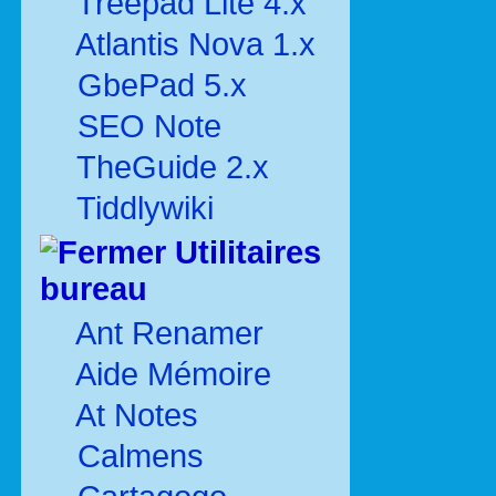
Treepad Lite 4.x
Atlantis Nova 1.x
GbePad 5.x
SEO Note
TheGuide 2.x
Tiddlywiki
Utilitaires
bureau
Ant Renamer
Aide Mémoire
At Notes
Calmens