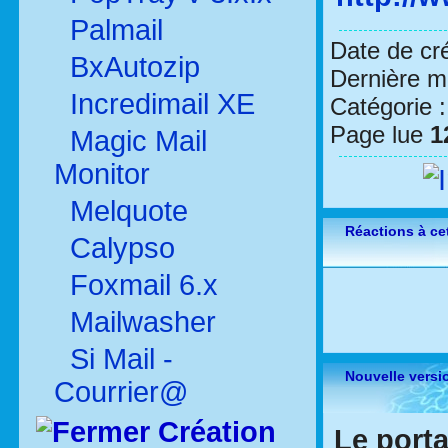
Palmail
Date de cr
BxAutozip
Dernière mo
Incredimail XE
Catégorie 
Page lue
1
Magic Mail
Monitor
Melquote
Réactions à cet
Calypso
Foxmail 6.x
Mailwasher
Si Mail -
Nouvelle versi
Courrier@
Création
Le porta