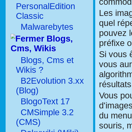
commod
PersonalEdition
Les imag
Classic
quel rép
Malwarebytes
pouvez l
Blogs,
préfixe o
Cms, Wikis
Si vous 
Blogs, Cms et
vous aure
Wikis ?
algorithm
B2Evolution 3.xx
résultats
(Blog)
Vous pou
BlogoText 17
d'images
CMSimple 3.2
du menu 
(CMS)
souris, 