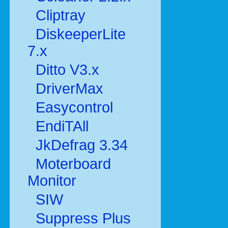
Cliptray
DiskeeperLite
7.x
Ditto V3.x
DriverMax
Easycontrol
EndiTAll
JkDefrag 3.34
Moterboard
Monitor
SIW
Suppress Plus