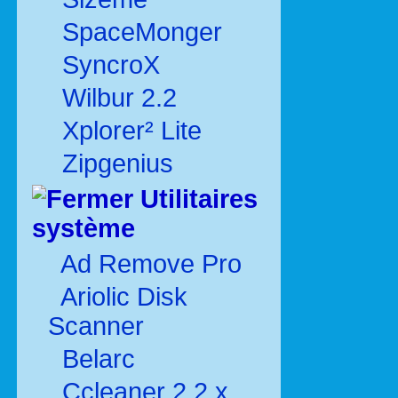
SpaceMonger
SyncroX
Wilbur 2.2
Xplorer² Lite
Zipgenius
Utilitaires
système
Ad Remove Pro
Ariolic Disk
Scanner
Belarc
Ccleaner 2.2.x