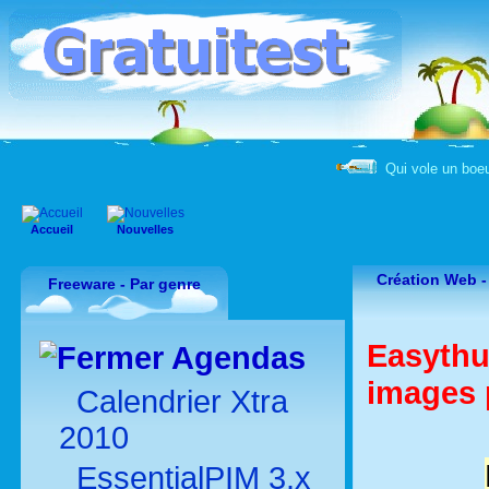
Qui vole un boeu
Accueil
Nouvelles
Création Web 
Freeware - Par genre
Easythu
Agendas
images 
Calendrier Xtra
2010
EssentialPIM 3.x