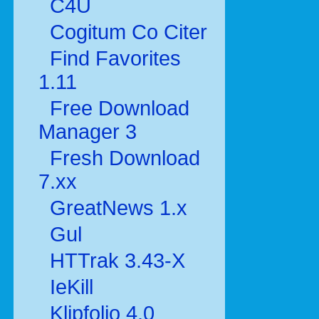
C4U
Cogitum Co Citer
Find Favorites
1.11
Free Download
Manager 3
Fresh Download
7.xx
GreatNews 1.x
Gul
HTTrak 3.43-X
IeKill
Klipfolio 4.0