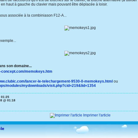
utant de raccourcis qu'il est de touches sur le clavier, la touche alternative (à utilis
 en haut à gauche du clavier mais pouvant être déplacée à loisir.
sous associée à la combiniason F12-A...
exemple...
dans son domaine...
gic-concept.com/memokeys.htm
www.clubic.com/lancer-le-telechargement-9530-0-memokeys.html
ou
xoops/modules/mydownloads/visit.php?cid=219&lid=1354
 01:25
08 @ 01:18
Imprimer l'article
cle