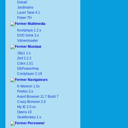
Dxball
Jardinains
Lazer Tank 4.1
Poker TH
Multimedia
Koolplaya 1.2.x
DVD Srink 3.x
Vdownloader
Musique
1By1 1.x
Zinf 2.2.2
Cdex 1.51
DbPowerAmp
Coolplayer 2.19
Navigateurs
K-Meleon 1.5x
Firefox 3.x
Avant Browser 11.7 Build 7
Crazy Browser 2.0
My IE 2.0.xx
Opera 10
SeaMonkey 1.x
Personnel