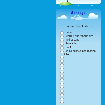
Sondage
Gratuitest New Look est
Super
Meilleur que l'ancien site
Intéressant
Passable
Bof !
Je ne connais pas l'ancien
site...