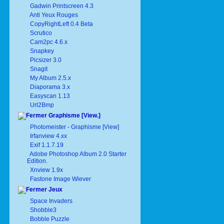
Gadwin Printscreen 4.3
Anti Yeux Rouges
CopyRightLeft 0.4 Beta
Scrutico
Cam2pc 4.6.x
Snapkey
Picsizer 3.0
Snagit
My Album 2.5.x
Diaporama 3.x
Easyscan 1.13
Url2Bmp
Graphisme [View.]
Photomeister - Graphisme [View]
Irfanview 4.xx
Exif 1.1.7.19
Adobe Photoshop Album 2.0 Starter
Edition.
Xnview 1.9x
Fastone Image Wiever
Jeux
Space Invaders
Shobble3
Bobble Puzzle