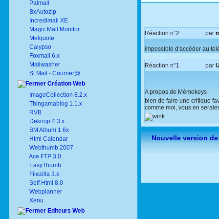
Palmail
BxAutozip
Incredimail XE
Magic Mail Monitor
Réaction n°2
par
m
Melquote
Calypso
impossible d'accéder au télé
Foxmail 6.x
Mailwasher
Réaction n°1
par
U
Si Mail - Courrier@
Création Web
A propos de Mémokeys
ImageCollection 8.2.x
bien de faire une critique fa
Thingamablog 1.1.x
comme moi, vous en seraien
RVB
Deknop 4.3.x
BM Album 1.6x
Nouvelle version de
Html Calendar
Webthumb 2007
Ace FTP 3.0
EasyThumb
Filezilla 3.x
Self Html 8.0
Webplanner
Xenu
Editeurs Web