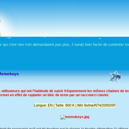
 qui n'ont rien n'en demandaient pas plus, il serait bien facile de contenter 
- Memokeys
tilisateurs qui ont l'habitude de saisir fréquemment les mêmes chaines de te
permet en effet de rappeler un bloc de texte par un raccourci clavier.
Langue: EN | Taille: 800 K | Win 9x/me/NT4/2000/XP.