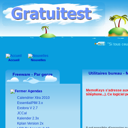
"Si tous ceux
Accueil
Nouvelles
Utilitaires bureau 
Freeware - Par genre
MemoKeys s'adresse aux u
Agendas
téléphone...). Ce logiciel 
Calendrier Xtra 2010
EssentialPIM 3.x
Exstora V 2.7
JCCal
Kalender 2.3x
Kplan Version 2x