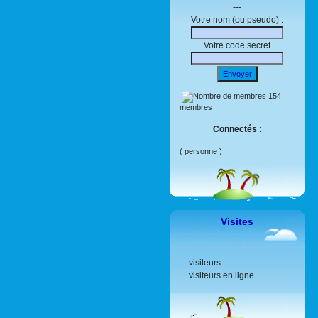
---
Votre nom (ou pseudo) :
Votre code secret
Envoyer
154
membres
Connectés :
( personne )
Visites
visiteurs
visiteurs en ligne