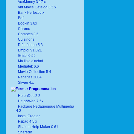
AceMoney 3.17.x
Ant Movie Catalog 3.5.x
Bank Perfect 6.x
Bof!
Bookin 3.8x
Chrono
Comptes 3.6
Cuisinons
Diéthétique 5.3
Emploi V1.02L
Grisbi 0.59
Ma liste d'achat
Mediatek 6.6
Movie Collection 5.4
Recettes 2004
Skype 4.x
Programmation
HelpnDoc 2.2
Help&Web 7.5x
Package Pédagogique Multimédia
4.2
InstallCreator
Pspad 4.5.x
Shalom Help Maker 0.61
Sharedif