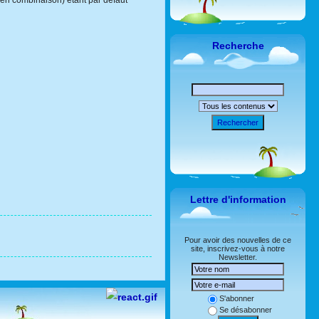
er en combinaison) étant par défaut
Recherche
Rechercher
Lettre d'information
Pour avoir des nouvelles de ce
site, inscrivez-vous à notre
Newsletter.
S'abonner
Se désabonner