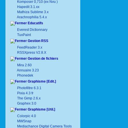
Komposer 0,710 (ex Nvu )
Hapedit 3.1.xx
Mathiza Sublime 3.x
Arachnophilia 5.4.x
Educatifs
Everest Dictionnary
TuxPaint
Gestion RSS
FeedReader 3.x
RSSXpress V2.8.X
Gestion de fichiers
Mira 2.60
Annuaire 3.23
Phonedek
Graphisme [Edit.]
Photofiltre 6.3.1
Pixia 4.3 fr
The Gimp 2.6.x
Graphex 3.0
Graphisme [Util.]
Colorpic 4.0
MWSnap
Mediachance Digital Camera Tools