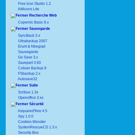
Free Icon Studio 1.2
AWicons Lite
Recherche Web
Copernic Basic 6.x
Sauvegarde
SyncBack 3.x
Ultrabackup 2007
Erunt & Ntregopt
Sauvegarde
Go Save 3.x
Savepart 3.60
Cobian Backup 9
FSbackup 2.x
Autosave32
Suite
Scribus 1.3x
Openoffice 3.xx
Sécurité
Asquared²free 4.5
Xpy 1.0.0
Cookies Monster
SystemRescueCD 1.3.x
Security Box