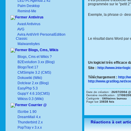
Il est possible d'associer a
LED Pc Agenda 2.42
programmée sur le "petit 2"
Palm Desktop
Remind-Me
Exemple, la phrase ci- des
Antivirus
Avast Antivirus
AVG
Avira AntiVir® PersonalEdition
Classic
Le résultat dans Word par 
Malwarebytes
Blogs, Cms, Wikis
Blogs, Cms et Wikis ?
B2Evolution 3.xx (Blog)
Un logiciel très efficace 
BlogoText 17
Site :
http://www.interlo
CMSimple 3.2 (CMS)
Téléchargement :
http://
Dokuwiki (Wiki)
http://www.gratilog.net/
Dotclear 2.xx (Blog)
EasyPhp 5.3
Date de création :
26/07/2004 @
GuppY 4.6.10(CMS)
Dernière modification :
17/08/20
Wikiss 0.3 (Wiki)
Catégorie :
Utilitaires bureau
Page lue
10838 fois
Courrier @
IScribe 1.90
DreamMail 4.x
Réactions à cet arti
Thunderbird 2.x
PopTray v 3.x.x