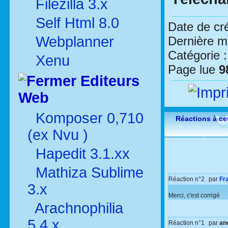
Filezilla 3.x
Self Html 8.0
Date de cr
Webplanner
Dernière mo
Catégorie 
Xenu
Page lue
9
Editeurs
Web
Komposer 0,710
Réactions à cet
(ex Nvu )
Hapedit 3.1.xx
Mathiza Sublime
Réaction n°2
par
Fr
3.x
Merci, c'est corrigé
Arachnophilia
5.4.x
Réaction n°1
par
an