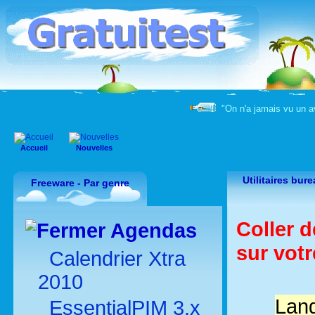
"On n'a jamais vu un a
Accueil
Nouvelles
Utilitaires bur
Freeware - Par genre
Coller d
Agendas
sur votr
Calendrier Xtra
2010
Lang
EssentialPIM 3.x