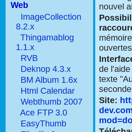
Web
nouvel a
ImageCollection
Possibil
8.2.x
raccour
Thingamablog
mémoires
1.1.x
ouvertes
RVB
Interfac
de l'aid
Deknop 4.3.x
texte "A
BM Album 1.6x
seconde
Html Calendar
Site:
htt
Webthumb 2007
dev.com
Ace FTP 3.0
mod=do
EasyThumb
Télécha