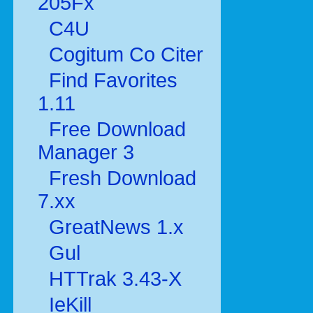
205Fx
C4U
Cogitum Co Citer
Find Favorites
1.11
Free Download
Manager 3
Fresh Download
7.xx
GreatNews 1.x
Gul
HTTrak 3.43-X
IeKill