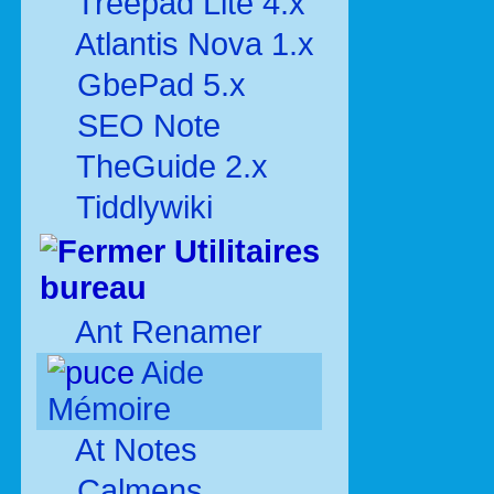
Treepad Lite 4.x
Atlantis Nova 1.x
GbePad 5.x
SEO Note
TheGuide 2.x
Tiddlywiki
Utilitaires
bureau
Ant Renamer
Aide
Mémoire
At Notes
Calmens