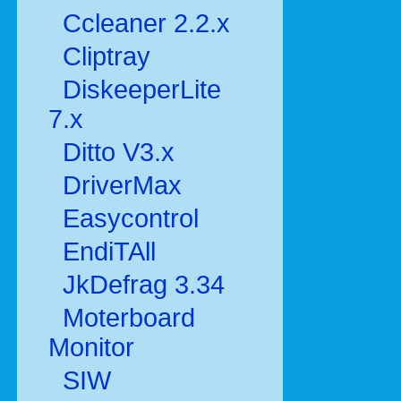
Ccleaner 2.2.x
Cliptray
DiskeeperLite
7.x
Ditto V3.x
DriverMax
Easycontrol
EndiTAll
JkDefrag 3.34
Moterboard
Monitor
SIW