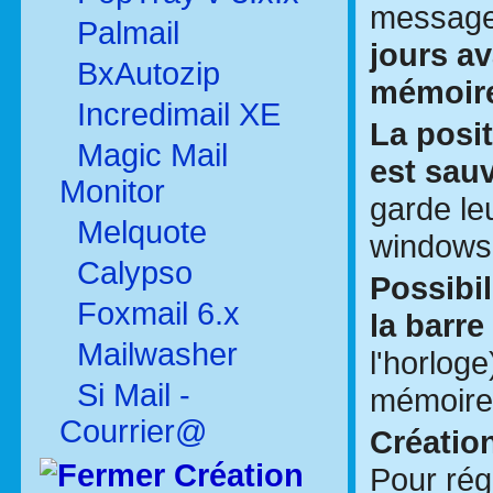
messag
Palmail
jours av
BxAutozip
mémoir
Incredimail XE
La posi
Magic Mail
est sau
Monitor
garde le
Melquote
windows
Calypso
Possibil
Foxmail 6.x
la barre
Mailwasher
l'horlog
Si Mail -
mémoire, 
Courrier@
Création
Création
Pour rég