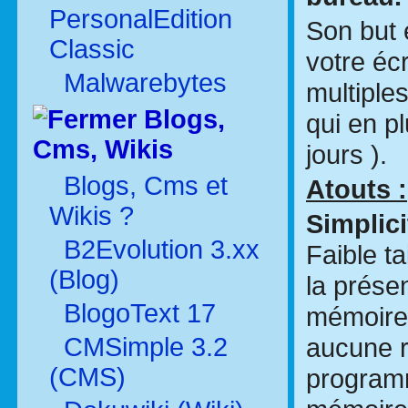
PersonalEdition
Son but 
Classic
votre éc
Malwarebytes
multiples
Blogs,
qui en p
Cms, Wikis
jours ).
Blogs, Cms et
Atouts :
Wikis ?
Simplici
B2Evolution 3.xx
Faible ta
(Blog)
la prése
BlogoText 17
mémoire
CMSimple 3.2
aucune r
(CMS)
programm