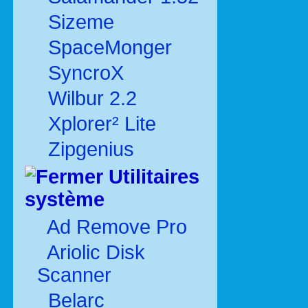
Sizeme
SpaceMonger
SyncroX
Wilbur 2.2
Xplorer² Lite
Zipgenius
Utilitaires
système
Ad Remove Pro
Ariolic Disk
Scanner
Belarc