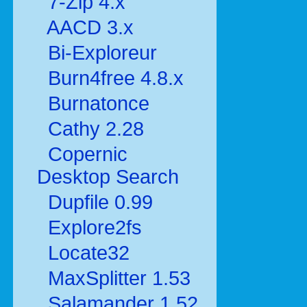
7-Zip 4.x
AACD 3.x
Bi-Exploreur
Burn4free 4.8.x
Burnatonce
Cathy 2.28
Copernic
Desktop Search
Dupfile 0.99
Explore2fs
Locate32
MaxSplitter 1.53
Salamander 1.52