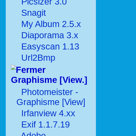
Picsizer 3.0
Snagit
My Album 2.5.x
Diaporama 3.x
Easyscan 1.13
Url2Bmp
Graphisme [View.]
Photomeister -
Graphisme [View]
Irfanview 4.xx
Exif 1.1.7.19
Adobe