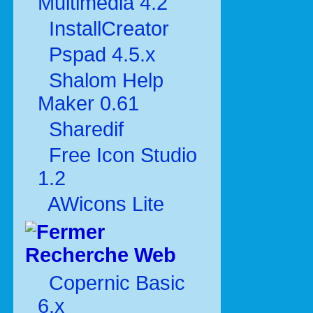
Multimédia 4.2
InstallCreator
Pspad 4.5.x
Shalom Help
Maker 0.61
Sharedif
Free Icon Studio
1.2
AWicons Lite
Recherche Web
Copernic Basic
6.x