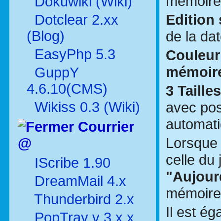
mémoires
Dokuwiki (Wiki)
Edition 
Dotclear 2.xx
(Blog)
de la dat
EasyPhp 5.3
Couleur
mémoire
GuppY
4.6.10(CMS)
3 Taille
Wikiss 0.3 (Wiki)
avec poss
automati
Courrier
Lorsque 
@
celle du
IScribe 1.90
"Aujour
DreamMail 4.x
mémoire 
Thunderbird 2.x
Il est ég
PopTray v 3.x.x