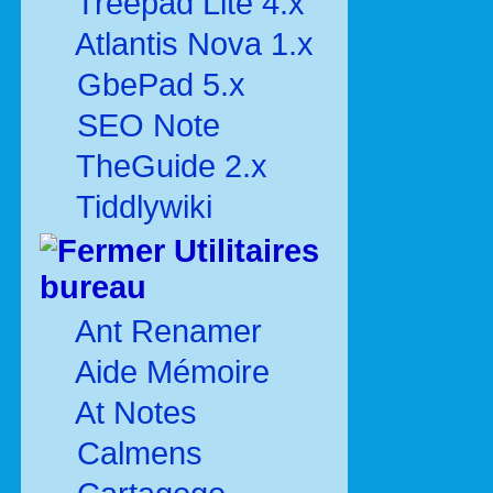
Treepad Lite 4.x
Atlantis Nova 1.x
GbePad 5.x
SEO Note
TheGuide 2.x
Tiddlywiki
Utilitaires
bureau
Ant Renamer
Aide Mémoire
At Notes
Calmens