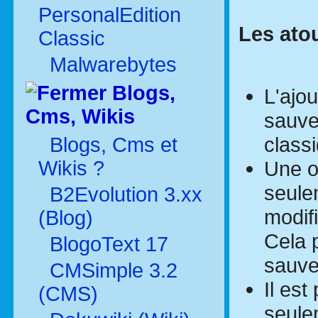
PersonalEdition
Les atou
Classic
Malwarebytes
Blogs,
L'ajou
Cms, Wikis
sauve
classi
Blogs, Cms et
Wikis ?
Une o
seulem
B2Evolution 3.xx
modif
(Blog)
Cela p
BlogoText 17
sauve
CMSimple 3.2
Il es
(CMS)
seule