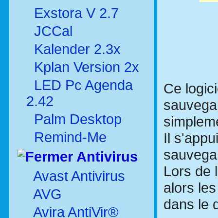
Exstora V 2.7
JCCal
Kalender 2.3x
Kplan Version 2x
LED Pc Agenda
Ce logic
2.42
sauvegar
Palm Desktop
simpleme
Remind-Me
Il s'appu
sauvegar
Antivirus
Lors de l
Avast Antivirus
alors le
AVG
dans le 
Avira AntiVir®