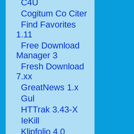
C4U
Cogitum Co Citer
Find Favorites
1.11
Free Download
Manager 3
Fresh Download
7.xx
GreatNews 1.x
Gul
HTTrak 3.43-X
IeKill
Klipfolio 4.0