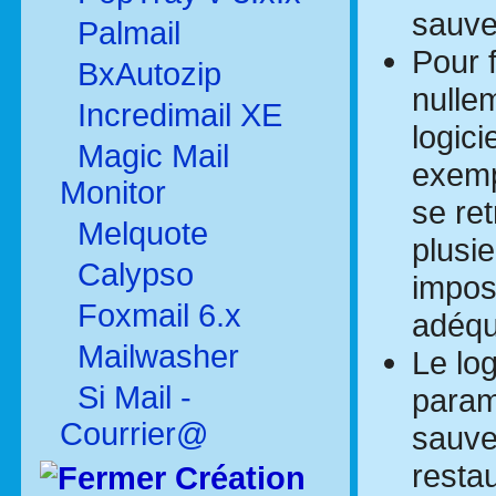
sauve
Palmail
Pour f
BxAutozip
nullem
Incredimail XE
logic
Magic Mail
exemp
Monitor
se ret
Melquote
plusi
Calypso
imposs
Foxmail 6.x
adéqu
Mailwasher
Le lo
Si Mail -
param
Courrier@
sauveg
resta
Création