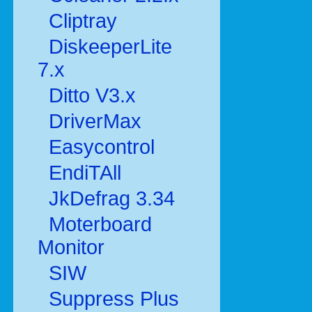
Cliptray
DiskeeperLite
7.x
Ditto V3.x
DriverMax
Easycontrol
EndiTAll
JkDefrag 3.34
Moterboard
Monitor
SIW
Suppress Plus