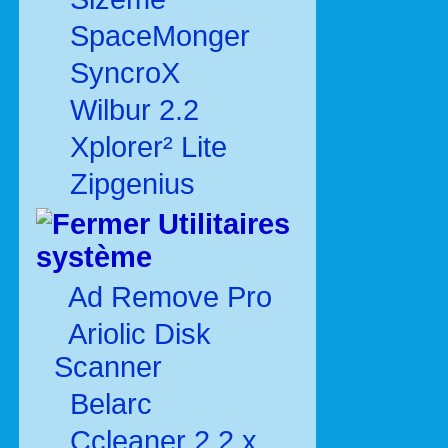
SpaceMonger
SyncroX
Wilbur 2.2
Xplorer² Lite
Zipgenius
Utilitaires
système
Ad Remove Pro
Ariolic Disk
Scanner
Belarc
Ccleaner 2.2.x