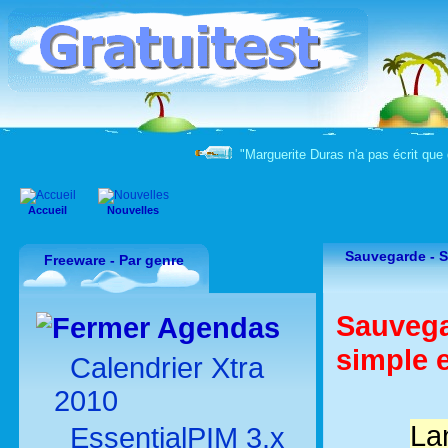
"Marguerite Duras n'a pas écrit que 
Accueil
Nouvelles
Sauvegarde -
S
Freeware - Par genre
Sauvega
Agendas
simple e
Calendrier Xtra
2010
La
EssentialPIM 3.x