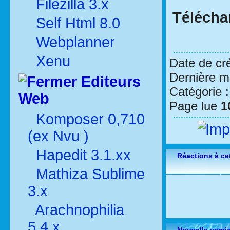
Filezilla 3.x
Téléch
Self Html 8.0
Webplanner
Xenu
Date de cr
Dernière mo
Editeurs
Catégorie 
Web
Page lue
1
Komposer 0,710
(ex Nvu )
Hapedit 3.1.xx
Réactions à cet
Mathiza Sublime
3.x
Arachnophilia
5.4.x