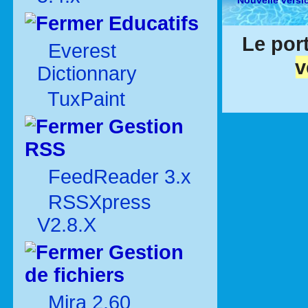
Nouvelle versi
Educatifs
Le por
Everest
v
Dictionnary
TuxPaint
Gestion
RSS
FeedReader 3.x
RSSXpress
V2.8.X
Gestion
de fichiers
Mira 2.60