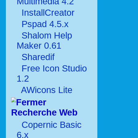
Multimédia 4.2
InstallCreator
Pspad 4.5.x
Shalom Help
Maker 0.61
Sharedif
Free Icon Studio
1.2
AWicons Lite
Recherche Web
Copernic Basic
6.x