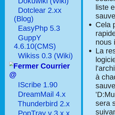
Dokuwiki (Wiki)
liste
Dotclear 2.xx
sauve
(Blog)
Cela 
EasyPhp 5.3
rapid
GuppY
nous 
4.6.10(CMS)
La res
Wikiss 0.3 (Wiki)
logici
Courrier
l'arc
@
à chaq
IScribe 1.90
sauve
DreamMail 4.x
'D:Mu
sera 
Thunderbird 2.x
suivan
PopTray v 3.x.x