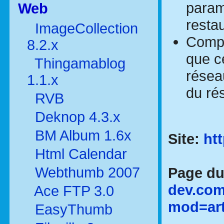
param
Web
resta
ImageCollection
Compa
8.2.x
que c
Thingamablog
résea
1.1.x
du ré
RVB
Deknop 4.3.x
BM Album 1.6x
Site:
ht
Html Calendar
Webthumb 2007
Page du
dev.com
Ace FTP 3.0
mod=art
EasyThumb