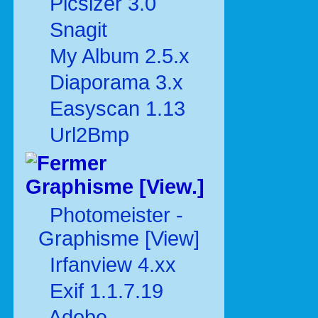
Picsizer 3.0
Snagit
My Album 2.5.x
Diaporama 3.x
Easyscan 1.13
Url2Bmp
Graphisme [View.]
Photomeister -
Graphisme [View]
Irfanview 4.xx
Exif 1.1.7.19
Adobe