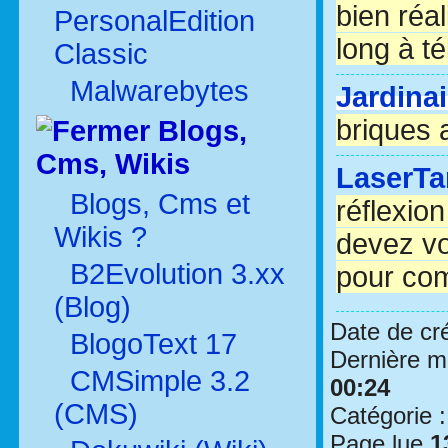
bien réal
PersonalEdition
long à t
Classic
Malwarebytes
Jardina
briques 
Blogs,
Cms, Wikis
LaserTa
Blogs, Cms et
réflexio
Wikis ?
devez v
B2Evolution 3.xx
pour com
(Blog)
Date de cr
BlogoText 17
Dernière mo
CMSimple 3.2
00:24
(CMS)
Catégorie 
Page lue
1