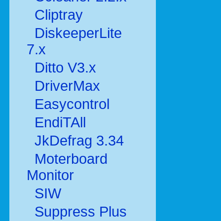
Cliptray
DiskeeperLite
7.x
Ditto V3.x
DriverMax
Easycontrol
EndiTAll
JkDefrag 3.34
Moterboard
Monitor
SIW
Suppress Plus