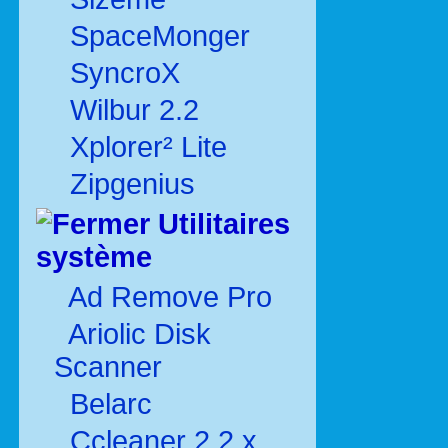
SpaceMonger
SyncroX
Wilbur 2.2
Xplorer² Lite
Zipgenius
Utilitaires
système
Ad Remove Pro
Ariolic Disk
Scanner
Belarc
Ccleaner 2.2.x