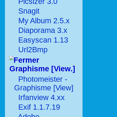
Picsizer 3.0
Snagit
My Album 2.5.x
Diaporama 3.x
Easyscan 1.13
Url2Bmp
Graphisme [View.]
Photomeister -
Graphisme [View]
Irfanview 4.xx
Exif 1.1.7.19
Adobe