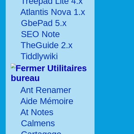
Treepad Lite 4.x
Atlantis Nova 1.x
GbePad 5.x
SEO Note
TheGuide 2.x
Tiddlywiki
Utilitaires
bureau
Ant Renamer
Aide Mémoire
At Notes
Calmens