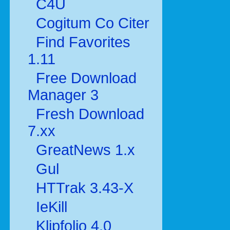
C4U
Cogitum Co Citer
Find Favorites
1.11
Free Download
Manager 3
Fresh Download
7.xx
GreatNews 1.x
Gul
HTTrak 3.43-X
IeKill
Klipfolio 4.0