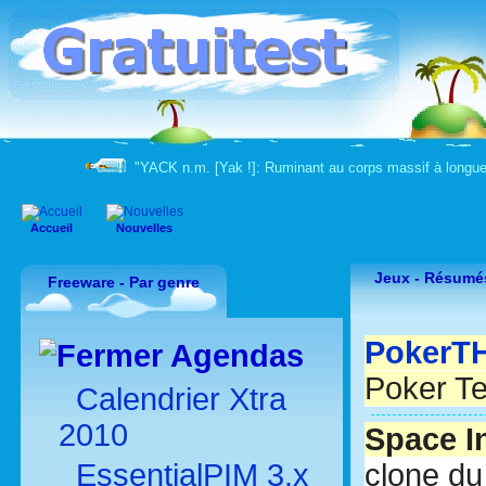
"YACK n.m. [Yak !]: Ruminant au corps massif à longue
Accueil
Nouvelles
Jeux -
Résumés
Freeware - Par genre
PokerT
Agendas
Poker Te
Calendrier Xtra
2010
Space I
EssentialPIM 3.x
clone du