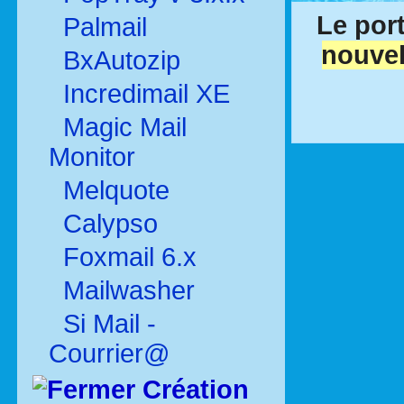
Le port
Palmail
nouvel
BxAutozip
Incredimail XE
Magic Mail
Monitor
Melquote
Calypso
Foxmail 6.x
Mailwasher
Si Mail -
Courrier@
Création