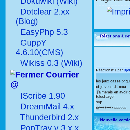
Dokuwiki (Wiki)
Dotclear 2.xx
(Blog)
EasyPhp 5.3
Réactions à cet
GuppY
4.6.10(CMS)
Wikiss 0.3 (Wiki)
Réaction n°1
par
Djo
Courrier
les jeux casse briq
@
et je vous dit mici
j'aimerais en avoir 
IScribe 1.90
télécharger
svp
DreamMail 4.x
@+++++kisssous
Thunderbird 2.x
Nouvelle versi
PopTray v 3.x.x