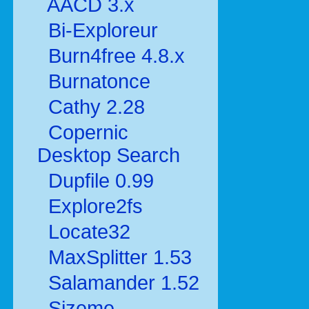
AACD 3.x
Bi-Exploreur
Burn4free 4.8.x
Burnatonce
Cathy 2.28
Copernic
Desktop Search
Dupfile 0.99
Explore2fs
Locate32
MaxSplitter 1.53
Salamander 1.52
Sizeme