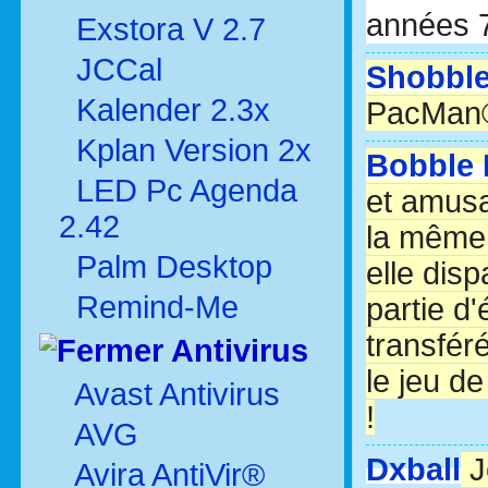
années 
Exstora V 2.7
JCCal
Shobble
Kalender 2.3x
PacMan
Kplan Version 2x
Bobble 
LED Pc Agenda
et amusa
2.42
la même 
Palm Desktop
elle disp
Remind-Me
partie d'
transfér
Antivirus
le jeu d
Avast Antivirus
!
AVG
Dxball
J
Avira AntiVir®