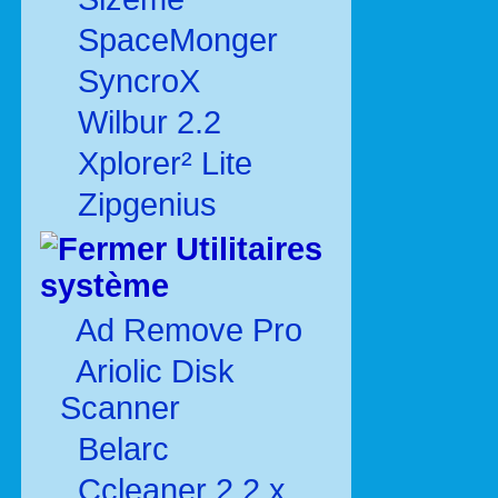
SpaceMonger
SyncroX
Wilbur 2.2
Xplorer² Lite
Zipgenius
Utilitaires
système
Ad Remove Pro
Ariolic Disk
Scanner
Belarc
Ccleaner 2.2.x