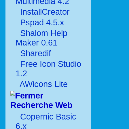
Multimédia 4.2
InstallCreator
Pspad 4.5.x
Shalom Help
Maker 0.61
Sharedif
Free Icon Studio
1.2
AWicons Lite
Recherche Web
Copernic Basic
6.x