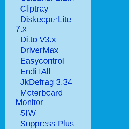
Cliptray
DiskeeperLite
7.x
Ditto V3.x
DriverMax
Easycontrol
EndiTAll
JkDefrag 3.34
Moterboard
Monitor
SIW
Suppress Plus