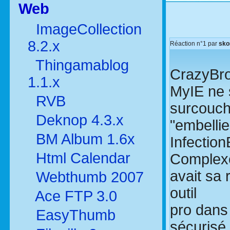
Web
ImageCollection
8.2.x
Réaction n°1
par
sko
Thingamablog
CrazyBro
1.1.x
MyIE ne 
RVB
surcouc
Deknop 4.3.x
"embelli
BM Album 1.6x
Infection
Html Calendar
Complexe
avait sa
Webthumb 2007
outil
Ace FTP 3.0
pro dans
EasyThumb
sécurisé