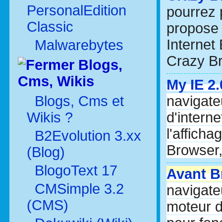
PersonalEdition
pourrez 
Classic
propose 
Internet 
Malwarebytes
Crazy B
Blogs,
Cms, Wikis
My IE 2.
Blogs, Cms et
navigate
Wikis ?
d'intern
l'affich
B2Evolution 3.xx
Browser,
(Blog)
BlogoText 17
Avant B
CMSimple 3.2
navigate
(CMS)
moteur d