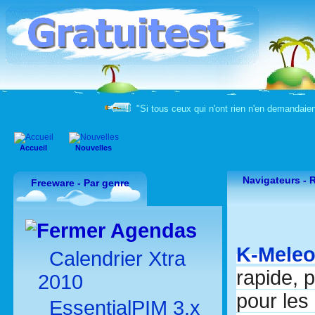
"Si tous ceux qui n'ont rien n'en demandaient
Accueil
Nouvelles
Navigateurs -
R
Freeware - Par genre
Agendas
K-Mele
Calendrier Xtra
rapide, 
2010
pour les
EssentialPIM 3.x