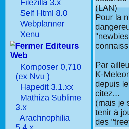
Filezilla 3.x
(LAN)
Self Html 8.0
Pour la n
Webplanner
dangereu
Xenu
"newbies"
Editeurs
connaisse
Web
Par aille
Komposer 0,710
K-Meleon
(ex Nvu )
depuis l
Hapedit 3.1.xx
citez...
Mathiza Sublime
(mais je 
3.x
tenir à jo
Arachnophilia
des "free
5.4.x