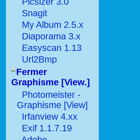
Picsizer 3.0
Snagit
My Album 2.5.x
Diaporama 3.x
Easyscan 1.13
Url2Bmp
Graphisme [View.]
Photomeister -
Graphisme [View]
Irfanview 4.xx
Exif 1.1.7.19
Adobe