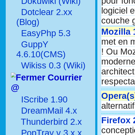
pour fonc
Dokuwiki (Wiki)
logiciel
Dotclear 2.xx
couche g
(Blog)
Mozilla 
EasyPhp 5.3
met en m
GuppY
! Ou Mozi
4.6.10(CMS)
moderne
Wikiss 0.3 (Wiki)
architec
Courrier
respecta
@
Opera(s)
IScribe 1.90
alternati
DreamMail 4.x
Firefox
Thunderbird 2.x
concepti
PopTray v 3.x.x