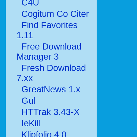
C4U
Cogitum Co Citer
Find Favorites
1.11
Free Download
Manager 3
Fresh Download
7.xx
GreatNews 1.x
Gul
HTTrak 3.43-X
IeKill
Klipfolio 4.0