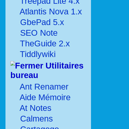
Treepad Lite 4.x
Atlantis Nova 1.x
GbePad 5.x
SEO Note
TheGuide 2.x
Tiddlywiki
Utilitaires
bureau
Ant Renamer
Aide Mémoire
At Notes
Calmens