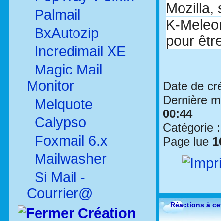
Mozilla,
Palmail
K-Meleon
BxAutozip
pour êtr
Incredimail XE
Magic Mail
Monitor
Date de cr
Dernière mo
Melquote
00:44
Calypso
Catégorie 
Foxmail 6.x
Page lue
1
Mailwasher
Si Mail -
Courrier@
Réactions à cet
Création