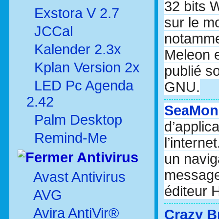
32 bits 
Exstora V 2.7
sur le m
JCCal
notammen
Kalender 2.3x
Meleon es
Kplan Version 2x
publié s
LED Pc Agenda
GNU.
2.42
SeaMon
Palm Desktop
d’applic
Remind-Me
l’interne
Antivirus
un navig
messager
Avast Antivirus
éditeur 
AVG
Avira AntiVir®
Crazy B