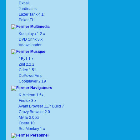
Dxball
Jardinains
Lazer Tank 4.1
Poker TH
Multimedia
Koolplaya 1.2.x
DVD Srink 3.x
Vdownloader
Musique
1By1 1.x
Zinf 2.2.2
Cdex 1.51
DbPowerAmp
Coolplayer 2.19
Navigateurs
K-Meleon 1.5x
Firefox 3.x
Avant Browser 11.7 Build 7
Crazy Browser 2.0
My IE 2.0.xx
Opera 10
SeaMonkey 1.x
Personnel