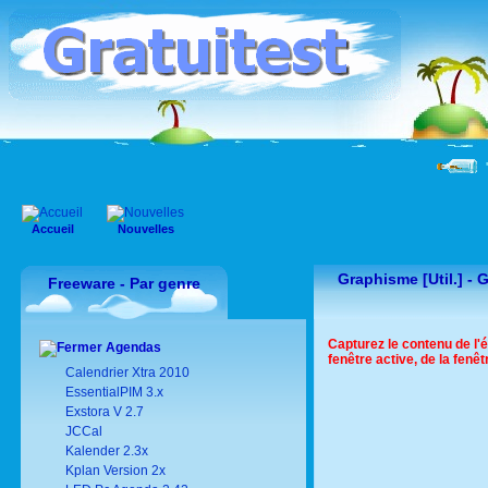
"
Accueil
Nouvelles
Graphisme [Util.] -
G
Freeware - Par genre
Capturez le contenu de l'
Agendas
fenêtre active, de la fenêt
Calendrier Xtra 2010
EssentialPIM 3.x
Exstora V 2.7
JCCal
Kalender 2.3x
Kplan Version 2x