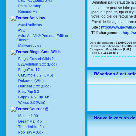
LED Pc Agenda 2.42
Définition par défaut de la
Palm Desktop
La capture peut se faire p
Remind-Me
jpeg, gif, png, tif, tga et 
votre logiciel de retouche d
Antivirus
Envoi de l'image capturée d
Avast Antivirus
Site :
http://www.gadwin.c
AVG
Téléchargement :
http://
Avira AntiVir® PersonalEdition
Classic
Date de création :
23/09/2004 @
Malwarebytes
Dernière modification :
16/10/20
Catégorie :
Graphisme [Util.]
Blogs, Cms, Wikis
Page lue
11918 fois
Blogs, Cms et Wikis ?
B2Evolution 3.xx (Blog)
BlogoText 17
Réactions à cet arti
CMSimple 3.2 (CMS)
Dokuwiki (Wiki)
Dotclear 2.xx (Blog)
EasyPhp 5.3
GuppY 4.6.10(CMS)
Wikiss 0.3 (Wiki)
Courrier @
IScribe 1.90
Nouvelle version de
DreamMail 4.x
Thunderbird 2.x
PopTray v 3.x.x