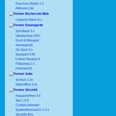
Free Icon Studio 1.2
AWicons Lite
Recherche Web
Copernic Basic 6.x
Sauvegarde
SyncBack 3.x
Ultrabackup 2007
Erunt & Ntregopt
Sauvegarde
Go Save 3.x
Savepart 3.60
Cobian Backup 9
FSbackup 2.x
Autosave32
Suite
Scribus 1.3x
Openoffice 3.xx
Sécurité
Asquared²free 4.5
Xpy 1.0.0
Cookies Monster
SystemRescueCD 1.3.x
Security Box