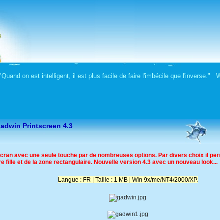
Quand on est intelligent, il est plus facile de faire l'imbécile que l'inverse."
adwin Printscreen 4.3
écran avec une seule touche par de nombreuses options. Par divers choix il perm
re fille et de la zone rectangulaire. Nouvelle version 4.3 avec un nouveau look...
Langue : FR | Taille : 1 MB | Win 9x/me/NT4/2000/XP.