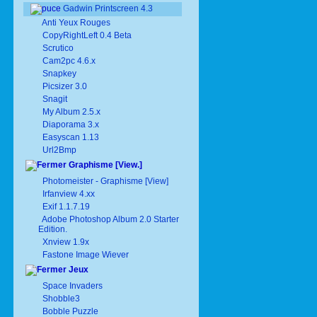
Gadwin Printscreen 4.3
Anti Yeux Rouges
CopyRightLeft 0.4 Beta
Scrutico
Cam2pc 4.6.x
Snapkey
Picsizer 3.0
Snagit
My Album 2.5.x
Diaporama 3.x
Easyscan 1.13
Url2Bmp
Graphisme [View.]
Photomeister - Graphisme [View]
Irfanview 4.xx
Exif 1.1.7.19
Adobe Photoshop Album 2.0 Starter
Edition.
Xnview 1.9x
Fastone Image Wiever
Jeux
Space Invaders
Shobble3
Bobble Puzzle