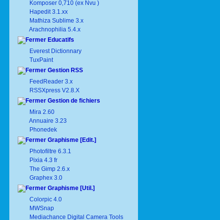
Komposer 0,710 (ex Nvu )
Hapedit 3.1.xx
Mathiza Sublime 3.x
Arachnophilia 5.4.x
Educatifs
Everest Dictionnary
TuxPaint
Gestion RSS
FeedReader 3.x
RSSXpress V2.8.X
Gestion de fichiers
Mira 2.60
Annuaire 3.23
Phonedek
Graphisme [Edit.]
Photofiltre 6.3.1
Pixia 4.3 fr
The Gimp 2.6.x
Graphex 3.0
Graphisme [Util.]
Colorpic 4.0
MWSnap
Mediachance Digital Camera Tools