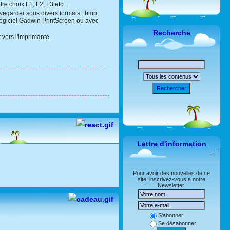
otre choix F1, F2, F3 etc…
uvegarder sous divers formats : bmp,
e logiciel Gadwin PrintScreen ou avec
Recherche
 vers l'imprimante.
Rechercher
Lettre d'information
Pour avoir des nouvelles de ce
site, inscrivez-vous à notre
Newsletter.
S'abonner
Se désabonner