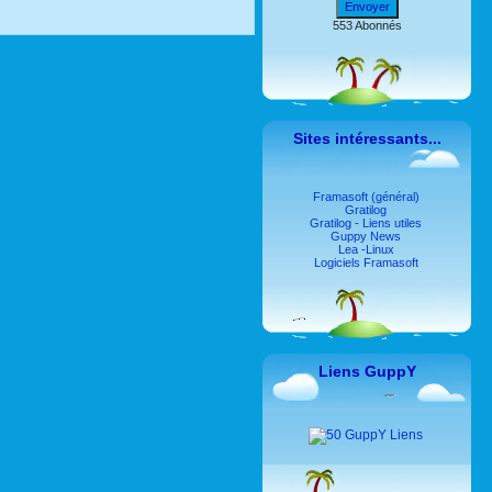
Envoyer
553 Abonnés
Sites intéressants...
Framasoft (général)
Gratilog
Gratilog - Liens utiles
Guppy News
Lea -Linux
Logiciels Framasoft
Liens GuppY