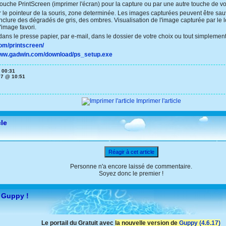
 touche PrintScreen (imprimer l'écran) pour la capture ou par une autre touche de v
ar le pointeur de la souris, zone determinée. Les images capturées peuvent être sa
d'y inclure des dégradés de gris, des ombres. Visualisation de l'image capturée par l
'image favori.
ans le presse papier, par e-mail, dans le dossier de votre choix ou tout simplement
om/printscreen/
www.gadwin.com/download/ps_setup.exe
 00:31
07 @ 10:51
Imprimer l'article
cle
Réagir à cet article
Personne n'a encore laissé de commentaire.
Soyez donc le premier !
 Guppy !
Le portail du Gratuit avec
la nouvelle version de
Guppy (4.6.17)