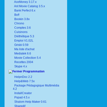
AceMoney 3.17.x
Ant Movie Catalog 3.5.x
Bank Perfect 6.x
Bof!
Bookin 3.8x
Chrono
Comptes 3.6
Cuisinons
Diéthétique 5.3
Emploi V1.02L
Grisbi 0.59
Ma liste d'achat
Mediatek 6.6
Movie Collection 5.4
Recettes 2004
Skype 4.x
Programmation
HelpnDoc 2.2
Help&Web 7.5x
Package Pédagogique Multimédia
4.2
InstallCreator
Pspad 4.5.x
Shalom Help Maker 0.61
Sharedif