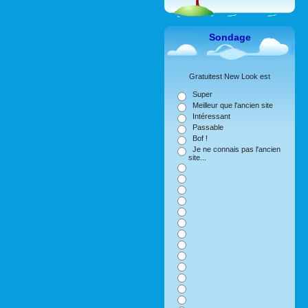
Sondage
Gratuitest New Look est
Super
Meilleur que l'ancien site
Intéressant
Passable
Bof !
Je ne connais pas l'ancien
site...