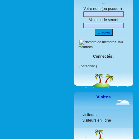
---
Votre nom (ou pseudo) :
Votre code secret
Envoyer
154
membres
Connectés :
( personne )
Visites
visiteurs
visiteurs en ligne