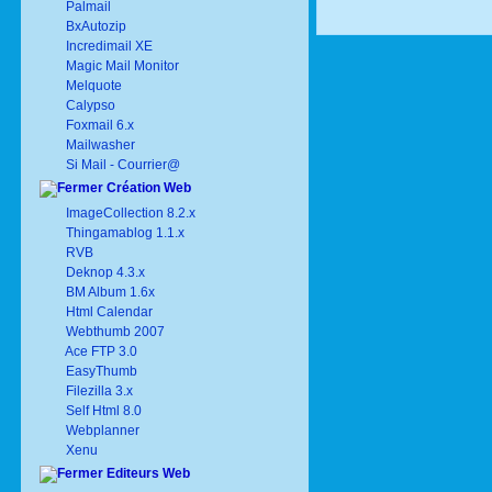
Palmail
BxAutozip
Incredimail XE
Magic Mail Monitor
Melquote
Calypso
Foxmail 6.x
Mailwasher
Si Mail - Courrier@
Création Web
ImageCollection 8.2.x
Thingamablog 1.1.x
RVB
Deknop 4.3.x
BM Album 1.6x
Html Calendar
Webthumb 2007
Ace FTP 3.0
EasyThumb
Filezilla 3.x
Self Html 8.0
Webplanner
Xenu
Editeurs Web