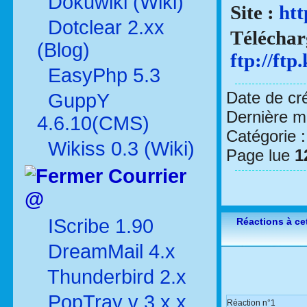
Dokuwiki (Wiki)
Site :
htt
Dotclear 2.xx
Téléchar
(Blog)
ftp://ft
EasyPhp 5.3
Date de cr
GuppY
Dernière mo
4.6.10(CMS)
Catégorie 
Wikiss 0.3 (Wiki)
Page lue
1
Courrier
@
IScribe 1.90
Réactions à cet
DreamMail 4.x
Thunderbird 2.x
PopTray v 3.x.x
Réaction n°1