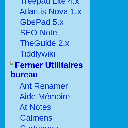
Treepad Lite 4.x
Atlantis Nova 1.x
GbePad 5.x
SEO Note
TheGuide 2.x
Tiddlywiki
Utilitaires
bureau
Ant Renamer
Aide Mémoire
At Notes
Calmens