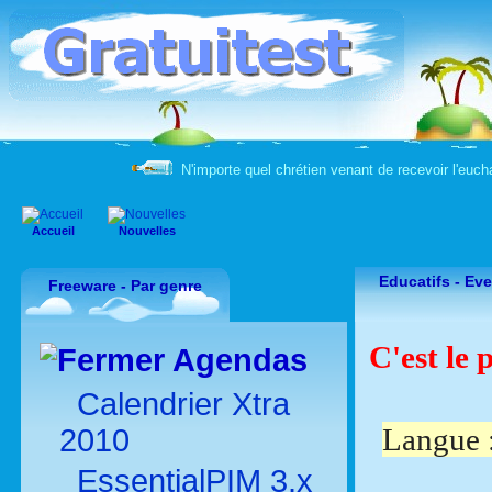
N'importe quel chrétien venant de recevoir l'eucha
Accueil
Nouvelles
Educatifs -
Eve
Freeware - Par genre
C'est le 
Agendas
Calendrier Xtra
Langue :
2010
EssentialPIM 3.x