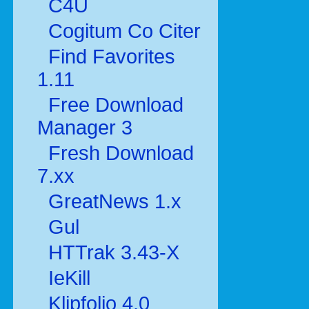
C4U
Cogitum Co Citer
Find Favorites
1.11
Free Download
Manager 3
Fresh Download
7.xx
GreatNews 1.x
Gul
HTTrak 3.43-X
IeKill
Klipfolio 4.0