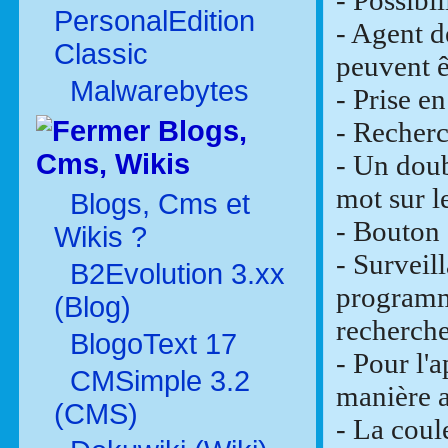
- Possibi
PersonalEdition
- Agent d
Classic
peuvent ê
Malwarebytes
- Prise en
Blogs,
- Recherc
Cms, Wikis
- Un doub
mot sur l
Blogs, Cms et
- Bouton 
Wikis ?
- Surveil
B2Evolution 3.xx
programme
(Blog)
recherche
BlogoText 17
- Pour l'
CMSimple 3.2
manière a
(CMS)
- La coul