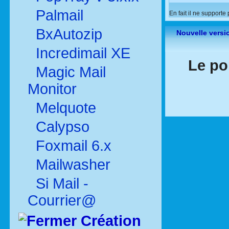
Palmail
En fait il ne support
BxAutozip
Nouvelle versi
Incredimail XE
Le po
Magic Mail
Monitor
Melquote
Calypso
Foxmail 6.x
Mailwasher
Si Mail -
Courrier@
Création