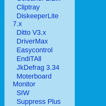
Cliptray
DiskeeperLite
7.x
Ditto V3.x
DriverMax
Easycontrol
EndiTAll
JkDefrag 3.34
Moterboard
Monitor
SIW
Suppress Plus