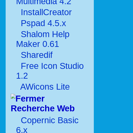
Multimédia 4.2
InstallCreator
Pspad 4.5.x
Shalom Help
Maker 0.61
Sharedif
Free Icon Studio
1.2
AWicons Lite
Recherche Web
Copernic Basic
6.x