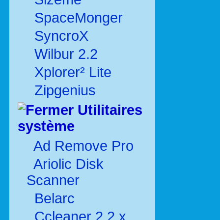
SpaceMonger
SyncroX
Wilbur 2.2
Xplorer² Lite
Zipgenius
Utilitaires
système
Ad Remove Pro
Ariolic Disk
Scanner
Belarc
Ccleaner 2.2.x