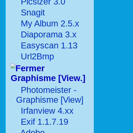
Picsizer 3.0
Snagit
My Album 2.5.x
Diaporama 3.x
Easyscan 1.13
Url2Bmp
Graphisme [View.]
Photomeister -
Graphisme [View]
Irfanview 4.xx
Exif 1.1.7.19
Adobe