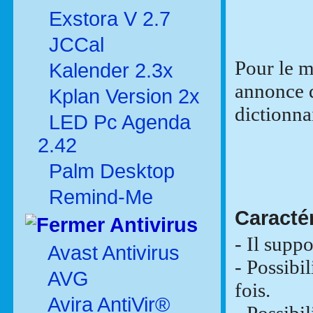
Exstora V 2.7
JCCal
Pour le m
Kalender 2.3x
annonce q
Kplan Version 2x
dictionna
LED Pc Agenda
2.42
Palm Desktop
Remind-Me
Caractér
Antivirus
- Il supp
Avast Antivirus
- Possibi
AVG
fois.
Avira AntiVir®