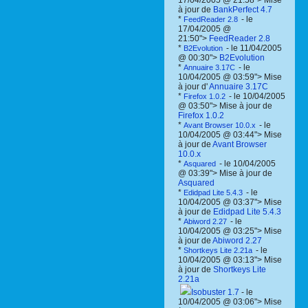
17/04/2005 @ 21:58"> Mise
à jour de
BankPerfect 4.7
*
- le
FeedReader 2.8
17/04/2005 @
21:50">
FeedReader 2.8
*
- le 11/04/2005
B2Evolution
@ 00:30">
B2Evolution
*
- le
Annuaire 3.17C
10/04/2005 @ 03:59"> Mise
à jour d'
Annuaire 3.17C
*
- le 10/04/2005
Firefox 1.0.2
@ 03:50"> Mise à jour de
Firefox 1.0.2
*
- le
Avant Browser 10.0.x
10/04/2005 @ 03:44"> Mise
à jour de
Avant Browser
10.0.x
*
- le 10/04/2005
Asquared
@ 03:39"> Mise à jour de
Asquared
*
- le
Edidpad Lite 5.4.3
10/04/2005 @ 03:37"> Mise
à jour de
Edidpad Lite 5.4.3
*
- le
Abiword 2.27
10/04/2005 @ 03:25"> Mise
à jour de
Abiword 2.27
*
- le
Shortkeys Lite 2.21a
10/04/2005 @ 03:13"> Mise
à jour de
Shortkeys Lite
2.21a
Isobuster 1.7
- le
10/04/2005 @ 03:06"> Mise