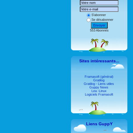
S'abonner
Se désabonner
Envoyer
553 Abonnés
Sites intéressants...
Framasoft (général)
Gratilog
Gratilog - Liens utiles
Guppy News
Lea -Linux
Logiciels Framasoft
Liens GuppY