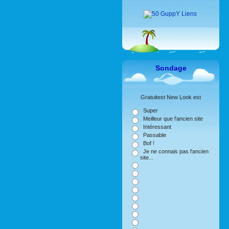
Sondage
Gratuitest New Look est
Super
Meilleur que l'ancien site
Intéressant
Passable
Bof !
Je ne connais pas l'ancien
site...