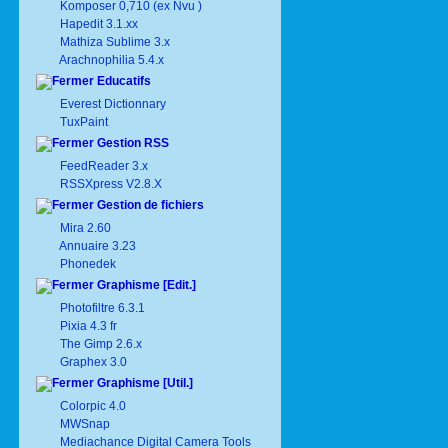
Komposer 0,710 (ex Nvu )
Hapedit 3.1.xx
Mathiza Sublime 3.x
Arachnophilia 5.4.x
Educatifs
Everest Dictionnary
TuxPaint
Gestion RSS
FeedReader 3.x
RSSXpress V2.8.X
Gestion de fichiers
Mira 2.60
Annuaire 3.23
Phonedek
Graphisme [Edit.]
Photofiltre 6.3.1
Pixia 4.3 fr
The Gimp 2.6.x
Graphex 3.0
Graphisme [Util.]
Colorpic 4.0
MWSnap
Mediachance Digital Camera Tools