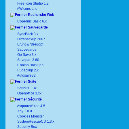
Free Icon Studio 1.2
AWicons Lite
Recherche Web
Copernic Basic 6.x
Sauvegarde
SyncBack 3.x
Ultrabackup 2007
Erunt & Ntregopt
Sauvegarde
Go Save 3.x
Savepart 3.60
Cobian Backup 9
FSbackup 2.x
Autosave32
Suite
Scribus 1.3x
Openoffice 3.xx
Sécurité
Asquared²free 4.5
Xpy 1.0.0
Cookies Monster
SystemRescueCD 1.3.x
Security Box