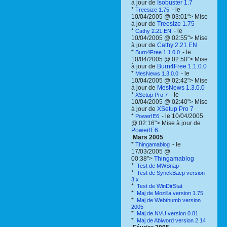
à jour de
Isobuster 1.7
*
- le
Treesize 1.75
10/04/2005 @ 03:01"> Mise
à jour de
Treesize 1.75
*
- le
Cathy 2.21 EN
10/04/2005 @ 02:55"> Mise
à jour de
Cathy 2.21 EN
*
- le
Burn4Free 1.1.0.0
10/04/2005 @ 02:50"> Mise
à jour de
Burn4Free 1.1.0.0
*
- le
MesNews 1.3.0.0
10/04/2005 @ 02:42"> Mise
à jour de
MesNews 1.3.0.0
*
- le
XSetup Pro 7
10/04/2005 @ 02:40"> Mise
à jour de
XSetup Pro 7
*
- le 10/04/2005
PowerIE6
@ 02:16"> Mise à jour de
PowerIE6
Mars 2005
*
- le
Thingamablog
17/03/2005 @
00:38">
Thingamablog
*
Test de MWSnap
*
Test de SynckBacp version
3.x
*
Test de WinDirStat
*
Maj de Mozilla version 1.75
*
Maj de Webthumb version
2005
*
Maj de NVU version 0.81
*
Maj de Abiword version 2.14