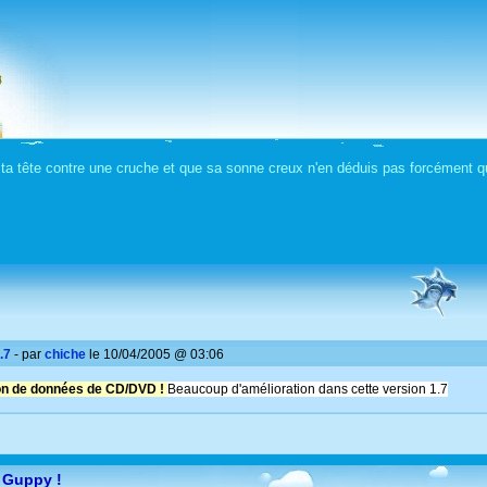
 ta tête contre une cruche et que sa sonne creux n'en déduis pas forcément qu
.7
- par
chiche
le 10/04/2005 @ 03:06
tion de données de CD/DVD !
Beaucoup d'amélioration dans cette
version 1.7
 Guppy !