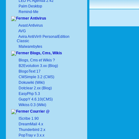
LED Pc Agenda 2.42
Palm Desktop
Remind-Me
Antivirus
Avast Antivirus
AVG
Avira AntiVir® PersonalEdition
Classic
Malwarebytes
Blogs, Cms, Wikis
Blogs, Cms et Wikis ?
B2Evolution 3.xx (Blog)
BlogoText 17
CMSimple 3.2 (CMS)
Dokuwiki (Wiki)
Dotclear 2.xx (Blog)
EasyPhp 5.3
GuppY 4.6.10(CMS)
Wikiss 0.3 (Wiki)
Courrier @
IScribe 1.90
DreamMail 4.x
Thunderbird 2.x
PopTray v 3.x.x