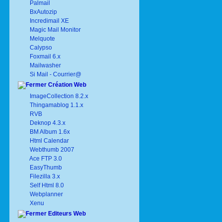
Palmail
BxAutozip
Incredimail XE
Magic Mail Monitor
Melquote
Calypso
Foxmail 6.x
Mailwasher
Si Mail - Courrier@
Création Web
ImageCollection 8.2.x
Thingamablog 1.1.x
RVB
Deknop 4.3.x
BM Album 1.6x
Html Calendar
Webthumb 2007
Ace FTP 3.0
EasyThumb
Filezilla 3.x
Self Html 8.0
Webplanner
Xenu
Editeurs Web