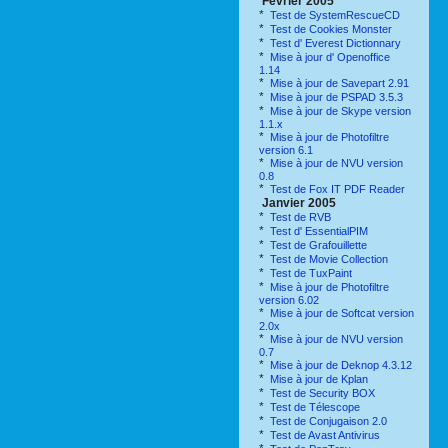
Février 2005
*
Test de SystemRescueCD
*
Test de Cookies Monster
*
Test d' Everest Dictionnary
*
Mise à jour d' Openoffice
1.14
*
Mise à jour de Savepart 2.91
*
Mise à jour de PSPAD 3.5.3
*
Mise à jour de Skype version
1.1.x
*
Mise à jour de Photofiltre
version 6.1
*
Mise à jour de NVU version
0.8
*
Test de Fox IT PDF Reader
Janvier 2005
*
Test de RVB
*
Test d' EssentialPIM
*
Test de Grafouillette
*
Test de Movie Collection
*
Test de TuxPaint
*
Mise à jour de Photofiltre
version 6.02
*
Mise à jour de Softcat version
2.0x
*
Mise à jour de NVU version
0.7
*
Mise à jour de Deknop 4.3.12
*
Mise à jour de Kplan
*
Test de Security BOX
*
Test de Télescope
*
Test de Conjugaison 2.0
*
Test de Avast Antivirus