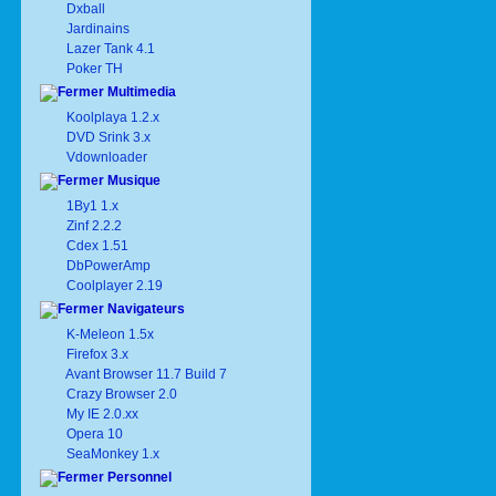
Dxball
Jardinains
Lazer Tank 4.1
Poker TH
Multimedia
Koolplaya 1.2.x
DVD Srink 3.x
Vdownloader
Musique
1By1 1.x
Zinf 2.2.2
Cdex 1.51
DbPowerAmp
Coolplayer 2.19
Navigateurs
K-Meleon 1.5x
Firefox 3.x
Avant Browser 11.7 Build 7
Crazy Browser 2.0
My IE 2.0.xx
Opera 10
SeaMonkey 1.x
Personnel