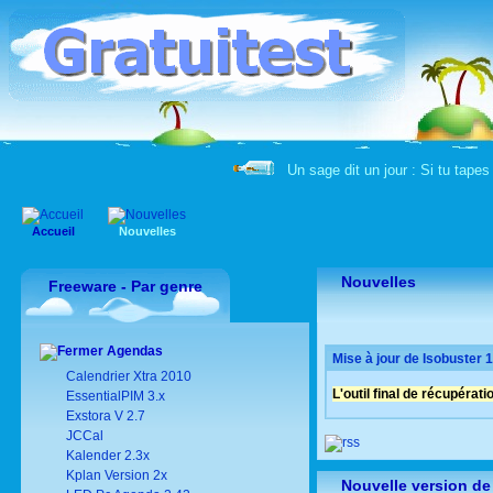
Un sage dit un jour : Si tu tapes
Accueil
Nouvelles
Nouvelles
Freeware - Par genre
Agendas
Mise à jour de
Isobuster 1
Calendrier Xtra 2010
L'outil final de récupéra
EssentialPIM 3.x
Exstora V 2.7
JCCal
Kalender 2.3x
Kplan Version 2x
Nouvelle version de