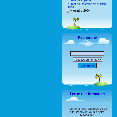
*
Test de PopTray
*
Test de Recettes de cuisine
2004
Année 2004
Recherche
Rechercher
Lettre d'information
Pour avoir des nouvelles de ce
site, inscrivez-vous à notre
Newsletter.