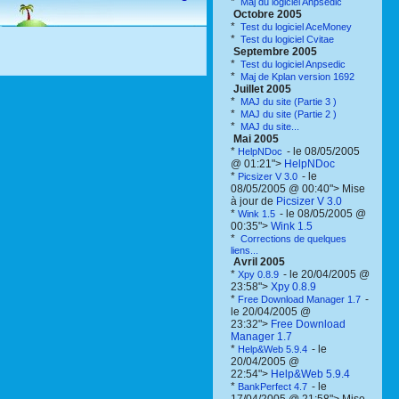
*
Maj du logiciel Anpsedic
Octobre 2005
*
Test du logiciel AceMoney
*
Test du logiciel Cvitae
Septembre 2005
*
Test du logiciel Anpsedic
*
Maj de Kplan version 1692
Juillet 2005
*
MAJ du site (Partie 3 )
*
MAJ du site (Partie 2 )
*
MAJ du site...
Mai 2005
*
- le 08/05/2005
HelpNDoc
@ 01:21">
HelpNDoc
*
- le
Picsizer V 3.0
08/05/2005 @ 00:40"> Mise
à jour de
Picsizer V 3.0
*
- le 08/05/2005 @
Wink 1.5
00:35">
Wink 1.5
*
Corrections de quelques
liens...
Avril 2005
*
- le 20/04/2005 @
Xpy 0.8.9
23:58">
Xpy 0.8.9
*
-
Free Download Manager 1.7
le 20/04/2005 @
23:32">
Free Download
Manager 1.7
*
- le
Help&Web 5.9.4
20/04/2005 @
22:54">
Help&Web 5.9.4
*
- le
BankPerfect 4.7