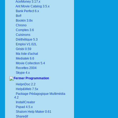
AceMoney 3.17.x
Ant Movie Catalog 3.5.x
Bank Perfect 6.x
Bof!
Bookin 3.8x
Chrono
Comptes 3.6
Cuisinons
Diéthétique 5.3
Emploi V1.02L
Grisbi 0.59
Ma liste d'achat
Mediatek 6.6
Movie Collection 5.4
Recettes 2004
Skype 4.x
Programmation
HelpnDoc 2.2
Help&Web 7.5x
Package Pédagogique Multimédia
4.2
InstallCreator
Pspad 4.5.x
Shalom Help Maker 0.61
Sharedif