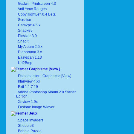
Gadwin Printscreen 4.3
Anti Yeux Rouges
CopyRightLeft 0.4 Beta
Scrutico
Cam2pc 4.6.x
Snapkey
Picsizer 3.0
Snagit
My Album 2.5.x
Diaporama 3.x
Easyscan 1.13
Url2Bmp
Graphisme [View.]
Photomeister - Graphisme [View]
Irfanview 4.xx
Exif 1.1.7.19
Adobe Photoshop Album 2.0 Starter
Edition.
Xnview 1.9x
Fastone Image Wiever
Jeux
Space Invaders
Shobble3
Bobble Puzzle